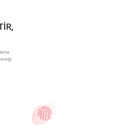
İR,
ödeme
çeneği