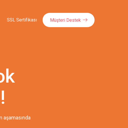
SSL Sertifikası
Müşteri Destek
ok
!
pım aşamasında