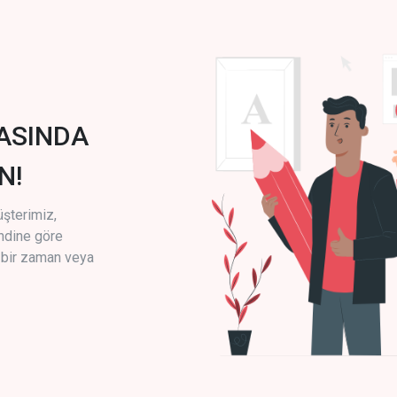
ASINDA
N!
üşterimiz,
endine göre
i bir zaman veya